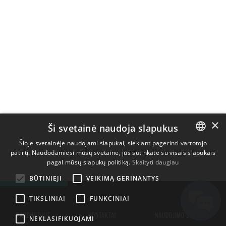
×
Ši svetainė naudoja slapukus
Šioje svetainėje naudojami slapukai, siekiant pagerinti vartotojo
patirtį. Naudodamiesi mūsų svetaine, jūs sutinkate su visais slapukais
ENGLISH
pagal mūsų slapukų politiką.
Skaityti daugiau
BULGARIAN
BŪTINIEJI
VEIKIMĄ GERINANTYS
CROATIAN
TIKSLINIAI
FUNKCINIAI
CZECH
PARDUOTUVĖ
KONTAKTAI
NAUDOJIMO SĄLYGOS
NEKLASIFIKUOJAMI
DANISH