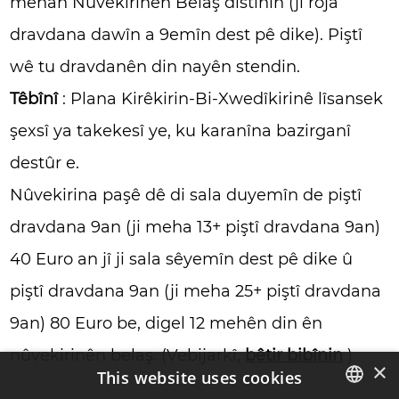
mehan Nûvekirinên Belaş distînin (ji roja
dravdana dawîn a 9emîn dest pê dike). Piştî
wê tu dravdanên din nayên stendin.
Têbînî
: Plana Kirêkirin-Bi-Xwedîkirinê lîsansek
şexsî ya takekesî ye, ku karanîna bazirganî
destûr e.
Nûvekirina paşê dê di sala duyemîn de piştî
dravdana 9an (ji meha 13+ piştî dravdana 9an)
40 Euro an jî ji sala sêyemîn dest pê dike û
piştî dravdana 9an (ji meha 25+ piştî dravdana
9an) 80 Euro be, digel 12 mehên din ên
nûvekirinên belaş. (Vebijarkî,
bêtir bibînin
)
×
This website uses cookies