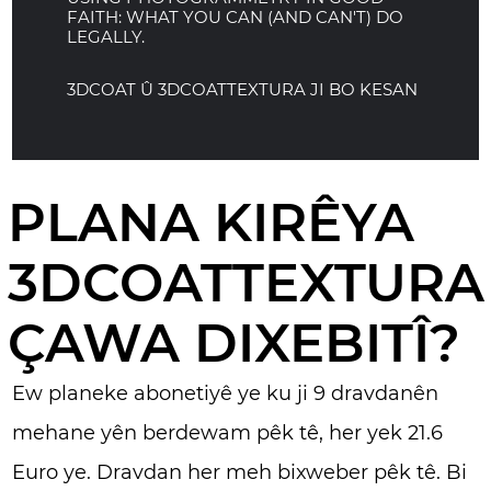
FAITH: WHAT YOU CAN (AND CAN'T) DO
LEGALLY.
3DCOAT Û 3DCOATTEXTURA JI BO KESAN
PLANA KIRÊYA
3DCOATTEXTURA
ÇAWA DIXEBITÎ?
Ew planeke abonetiyê ye ku ji 9 dravdanên
mehane yên berdewam pêk tê, her yek 21.6
Euro ye. Dravdan her meh bixweber pêk tê. Bi