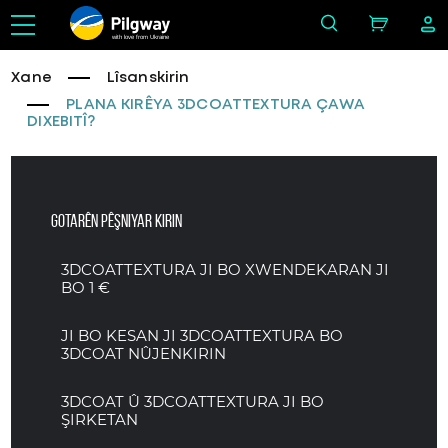
with love from Ukraine
Xane
Lîsanskirin
PLANA KIRÊYA 3DCOATTEXTURA ÇAWA
DIXEBITÎ?
Gotarên pêşniyar kirin
3DCOATTEXTURA JI BO XWENDEKARAN JI
BO 1 €
JI BO KESAN JI 3DCOATTEXTURA BO
3DCOAT NÛJENKIRIN
3DCOAT Û 3DCOATTEXTURA JI BO
ŞIRKETAN