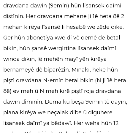
dravdana dawîn (9emîn) hûn lîsansek daîmî
distînin. Her dravdana mehane ji 1ê heta 8ê 2
mehan kirêya lîsansê li hesabê we zêde dike.
Ger hûn abonetiya xwe di vê demê de betal
bikin, hûn şansê wergirtina lîsansek daîmî
winda dikin, lê mehên mayî yên kirêya
bernameyê dê biparêzin. Mînakî, heke hûn
piştî dravdana N-emîn betal bikin (N ji 1ê heta
8ê) ev meh û N meh kirê piştî roja dravdana
dawîn dimînin. Dema ku beşa 9emîn tê dayîn,
plana kirêya we neçalak dibe û diguhere
lîsansek daîmî ya bêdawî. Her weha hûn 12