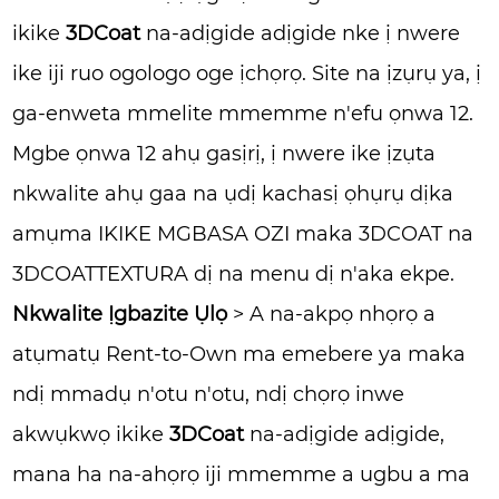
ikike
3DCoat
na-adịgide adịgide nke ị nwere
ike iji ruo ogologo oge ịchọrọ. Site na ịzụrụ ya, ị
ga-enweta mmelite mmemme n'efu ọnwa 12.
Mgbe ọnwa 12 ahụ gasịrị, ị nwere ike ịzụta
nkwalite ahụ gaa na ụdị kachasị ọhụrụ dịka
amụma IKIKE MGBASA OZI maka 3DCOAT na
3DCOATTEXTURA dị na menu dị n'aka ekpe.
Nkwalite Ịgbazite
Ụlọ
> A na-akpọ nhọrọ a
atụmatụ Rent-to-Own ma emebere ya maka
ndị mmadụ n'otu n'otu, ndị chọrọ inwe
akwụkwọ ikike
3DCoat
na-adịgide adịgide,
mana ha na-ahọrọ iji mmemme a ugbu a ma