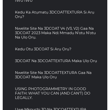
IWU IWU
Kedu Ka Atụmatụ 3DCOATTEXTURA Si Arụ
Ọrụ?
Nwelite Site Na 3DCOAT V4 (V3, V2) Gaa Na
3DCOAT 2023 Maka Ndị Mmadụ N'otu N'otu
Na Ụlọ Ọrụ.
Kedu Otu 3DCOAT Si Arụ Ọrụ?
3DCOAT Na 3DCOATTEXTURA Maka Ụlọ Ọrụ
Nwelite Site Na 3DCOATTEXTURA Gaa Na
3DCOAT Maka Ụlọ Ọrụ
USING PHOTOGRAMMETRY IN GOOD
FAITH: WHAT YOU CAN (AND CAN'T) DO
LEGALLY.
Uwe Mkpuchi 3D Na 3DCOATTEXTURA