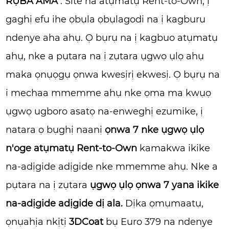
RỤBA AMA
: Site na atụmatụ Rent-to-Own, ị
gaghị efu ihe ọbụla ọbụlagodi na ị kagburu
ndenye aha ahụ. Ọ bụrụ na ị kagbuo atụmatụ
ahụ, nke a pụtara na ị zụtara ụgwọ ụlọ ahụ
maka ọnụọgụ ọnwa kwesịrị ekwesị. Ọ bụrụ na
i mechaa mmemme ahụ nke ọma ma kwụọ
ụgwọ ugboro asatọ na-enweghị ezumike, ị
natara ọ bụghị naanị
ọnwa 7 nke ụgwọ ụlọ
n'oge atụmatụ Rent-to-Own
kamakwa ikike
na-adịgide adịgide nke mmemme ahụ. Nke a
pụtara na ị zụtara
ụgwọ ụlọ ọnwa 7 yana ikike
na-adịgide adịgide dị ala.
Dịka ọmụmaatụ,
ọnụahịa nkịtị
3DCoat
bụ Euro 379 na ndenye