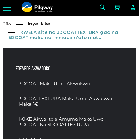
with love from Ukraine
Ụlọ
Inye ikike
KWELA site na 3DCOATTEXTURA gaa na
3DCOAT maka ndị mmadụ n'otu n'otu
Edemede akwadoro
3DCOAT Maka Ụmụ Akwụkwọ
3DCOATTEXTURA Maka Ụmụ Akwụkwọ
Maka 1€
IKIKE Akwalitela Amụma Maka Uwe
3DCOAT Na 3DCOATTEXTURA