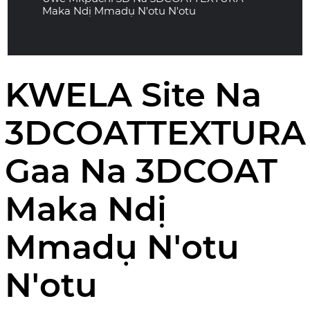
Maka Ndị Mmadụ N'otu N'otu
KWELA Site Na
3DCOATTEXTURA
Gaa Na 3DCOAT
Maka Ndị
Mmadụ N'otu
N'otu