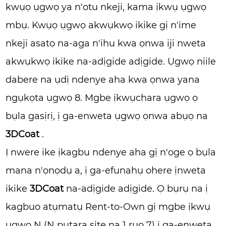
kwụọ ụgwọ ya n'otu nkeji, kama ịkwụ ụgwọ
mbụ. Kwụọ ụgwọ akwụkwọ ikike gị n'ime
nkeji asatọ na-aga n'ihu kwa ọnwa iji nweta
akwụkwọ ikike na-adịgide adịgide. Ụgwọ niile
dabere na ụdị ndenye aha kwa ọnwa yana
ngụkọta ụgwọ 8. Mgbe ịkwụchara ụgwọ ọ
bụla gasịrị, ị ga-enweta ụgwọ ọnwa abụọ na
3DCoat
.
Ị nwere ike ịkagbu ndenye aha gị n'oge ọ bụla
mana n'ọnọdụ a, ị ga-efunahụ ohere ịnweta
ikike
3DCoat
na-adịgide adịgide. Ọ bụrụ na ị
kagbuo atụmatụ Rent-to-Own gị mgbe ịkwụ
ụgwọ N (N pụtara site na 1 ruo 7) ị ​​ga-enweta