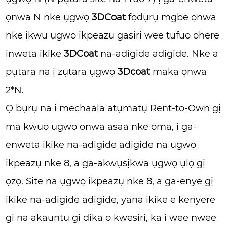
ọnwa N nke ụgwọ
3DCoat
fọdụrụ mgbe ọnwa
nke ịkwụ ụgwọ ikpeazụ gasịrị wee tụfuo ohere
ịnweta ikike
3DCoat
na-adịgide adịgide. Nke a
pụtara na ị zụtara ụgwọ
3Dcoat
maka ọnwa
2*N.
Ọ bụrụ na i mechaala atụmatụ Rent-to-Own gị
ma kwụọ ụgwọ ọnwa asaa nke ọma, ị ga-
enweta ikike na-adịgide adịgide na ụgwọ
ikpeazụ nke 8, a ga-akwụsịkwa ụgwọ ụlọ gị
ọzọ. Site na ụgwọ ikpeazụ nke 8, a ga-enye gị
ikike na-adịgide adịgide, yana ikike e kenyere
gị na akaụntụ gị dịka o kwesịrị, ka i wee nwee