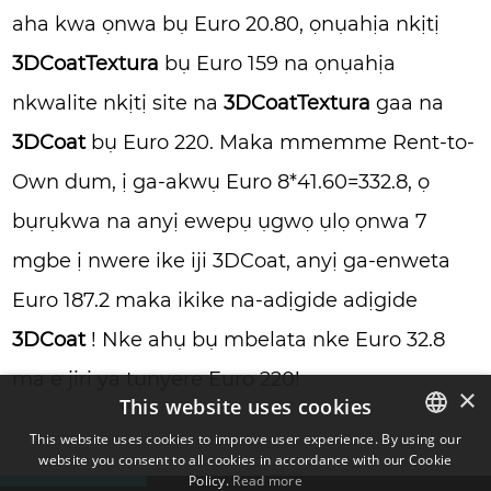
aha kwa ọnwa bụ Euro 20.80, ọnụahịa nkịtị
3DCoatTextura
bụ Euro 159 na ọnụahịa
nkwalite nkịtị site na
3DCoatTextura
gaa na
3DCoat
bụ Euro 220. Maka mmemme Rent-to-
Own dum, ị ga-akwụ Euro 8*41.60=332.8, ọ
bụrụkwa na anyị ewepụ ụgwọ ụlọ ọnwa 7
mgbe ị nwere ike iji 3DCoat, anyị ga-enweta
Euro 187.2 maka ikike na-adịgide adịgide
3DCoat
! Nke ahụ bụ mbelata nke Euro 32.8
ma e jiri ya tụnyere Euro 220!
×
This website uses cookies
This website uses cookies to improve user experience. By using our
website you consent to all cookies in accordance with our Cookie
ENGLISH
Policy.
Read more