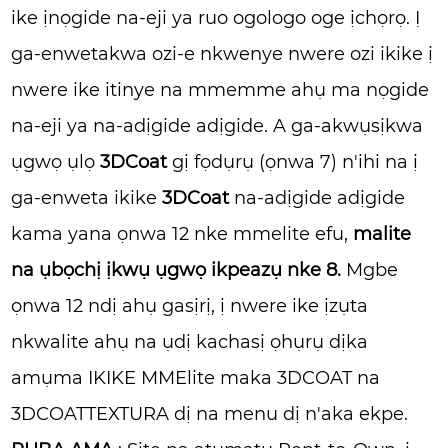
ike ịnọgide na-eji ya ruo ogologo oge ịchọrọ. Ị
ga-enwetakwa ozi-e nkwenye nwere ozi ikike ị
nwere ike itinye na mmemme ahụ ma nọgide
na-eji ya na-adịgide adịgide. A ga-akwụsịkwa
ụgwọ ụlọ
3DCoat
gị fọdụrụ (ọnwa 7) n'ihi na ị
ga-enweta ikike
3DCoat
na-adịgide adịgide
kama yana ọnwa 12 nke mmelite efu,
malite
na ụbọchị ịkwụ ụgwọ ikpeazụ nke 8.
Mgbe
ọnwa 12 ndị ahụ gasịrị, ị nwere ike ịzụta
nkwalite ahụ na ụdị kachasị ọhụrụ dịka
amụma IKIKE MMElite maka 3DCOAT na
3DCOATTEXTURA dị na menu dị n'aka ekpe.