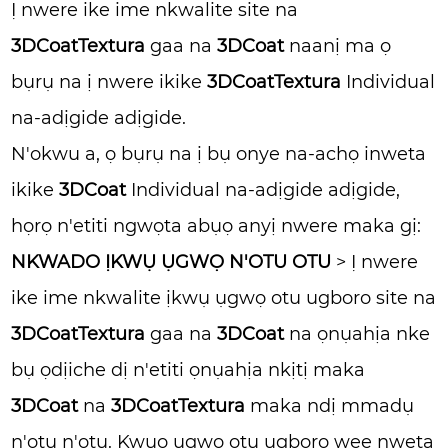
Ị nwere ike ime nkwalite site na
3DCoatTextura
gaa na
3DCoat
naanị ma ọ
bụrụ na ị nwere ikike
3DCoatTextura
Individual
na-adịgide adịgide.
N'okwu a, ọ bụrụ na ị bụ onye na-achọ inweta
ikike
3DCoat
Individual na-adịgide adịgide,
họrọ n'etiti ngwọta abụọ anyị nwere maka gị:
NKWADO ỊKWỤ ỤGWỌ N'OTU OTU
> Ị nwere
ike ime nkwalite ịkwụ ụgwọ otu ugboro site na
3DCoatTextura
gaa na
3DCoat
na ọnụahịa nke
bụ ọdịiche dị n'etiti ọnụahịa nkịtị maka
3DCoat
na
3DCoatTextura
maka ndị mmadụ
n'otu n'otu. Kwụọ ụgwọ otu ugboro wee nweta