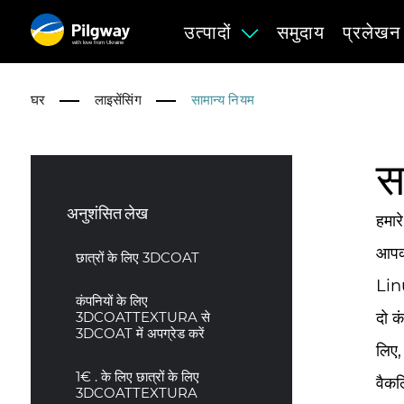
उत्पादों
समुदाय
प्रलेखन
with love from Ukraine
घर
लाइसेंसिंग
सामान्य नियम
स
अनुशंसित लेख
हमार
आपका
छात्रों के लिए 3DCOAT
Lin
कंपनियों के लिए
3DCOATTEXTURA से
दो क
3DCOAT में अपग्रेड करें
लिए,
1€ . के लिए छात्रों के लिए
वैकल
3DCOATTEXTURA