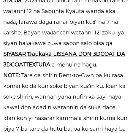
3DCoat
2023 na dindindin a maimakon tare da
watanni 12 na Sabunta Kyauta wanda aka
haɗa, farawa daga ranar biyan kuɗi na 7 na
ƙarshe. Bayan waɗancan watanni 12, zaku iya
siyan haɓakawa zuwa sabon salo bisa ga
SIYASAR Ɗaukaka LISSANA DON 3DCOAT DA
3DCOATTEXTURA
a menu na hagu.
NOTE:
Tare da shirin Rent-to-Own ba ku rasa
komai ko da kun soke biyan kuɗin ku. Idan ka
soke shirin, wannan yana nufin ka sayi haya
kawai don adadin watannin da suka dace.
Idan kun yi nasarar kammala shirin kuma kun
biya 7 ba tare da hutu ba, ba ku sami haya ba