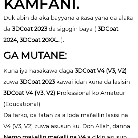
KAMFANI.
Duk abin da aka bayyana a ƙasa yana da alaƙa
da
3DCoat 2023
da sigogin baya (
3DCoat
2024, 3DCoat 20XX...
).
GA MUTANE:
Kuna iya haɓakawa daga
3DCoat V4 (V3, V2)
zuwa
3DCoat 2023
kawai idan kuna da lasisin
3DCoat V4 (V3, V2)
Professional ko Amateur
(Educational).
Da farko, da fatan za a loda maɓallin lasisi na
V4 (V3, V2) zuwa asusun ku. Don Allah, danna
Nemo maɓallin maɓalli na V4
a cikin asusun