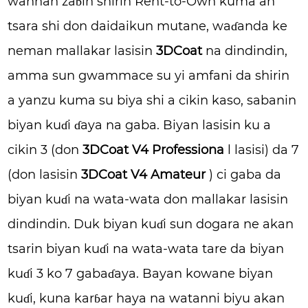
wannan zaɓin shirin Rent-to-Own kuma an
tsara shi don daidaikun mutane, waɗanda ke
neman mallakar lasisin
3DCoat
na dindindin,
amma sun gwammace su yi amfani da shirin
a yanzu kuma su biya shi a cikin kaso, sabanin
biyan kuɗi ɗaya na gaba. Biyan lasisin ku a
cikin 3 (don
3DCoat V4
Professiona
l lasisi) da 7
(don lasisin
3DCoat V4 Amateur
) ci gaba da
biyan kuɗi na wata-wata don mallakar lasisin
dindindin. Duk biyan kuɗi sun dogara ne akan
tsarin biyan kuɗi na wata-wata tare da biyan
kuɗi 3 ko 7 gabaɗaya. Bayan kowane biyan
kuɗi, kuna karɓar haya na watanni biyu akan