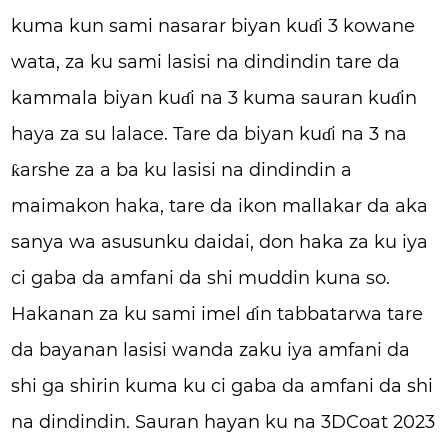
kuma kun sami nasarar biyan kuɗi 3 kowane
wata, za ku sami lasisi na dindindin tare da
kammala biyan kuɗi na 3 kuma sauran kuɗin
haya za su lalace. Tare da biyan kuɗi na 3 na
ƙarshe za a ba ku lasisi na dindindin a
maimakon haka, tare da ikon mallakar da aka
sanya wa asusunku daidai, don haka za ku iya
ci gaba da amfani da shi muddin kuna so.
Hakanan za ku sami imel ɗin tabbatarwa tare
da bayanan lasisi wanda zaku iya amfani da
shi ga shirin kuma ku ci gaba da amfani da shi
na dindindin. Sauran hayan ku na 3DCoat 2023