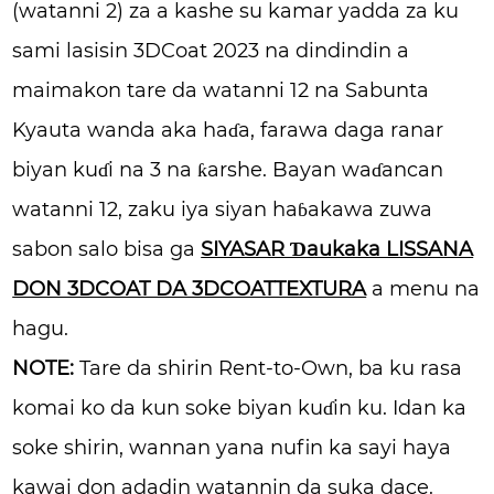
(watanni 2) za a kashe su kamar yadda za ku
sami lasisin 3DCoat 2023 na dindindin a
maimakon tare da watanni 12 na Sabunta
Kyauta wanda aka haɗa, farawa daga ranar
biyan kuɗi na 3 na ƙarshe. Bayan waɗancan
watanni 12, zaku iya siyan haɓakawa zuwa
sabon salo bisa ga
SIYASAR Ɗaukaka LISSANA
DON 3DCOAT DA 3DCOATTEXTURA
a menu na
hagu.
NOTE:
Tare da shirin Rent-to-Own, ba ku rasa
komai ko da kun soke biyan kuɗin ku. Idan ka
soke shirin, wannan yana nufin ka sayi haya
kawai don adadin watannin da suka dace.