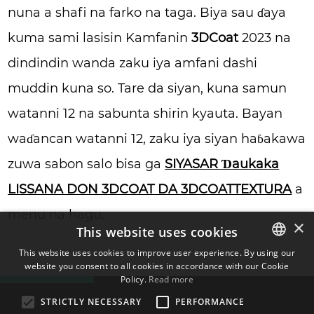
nuna a shafi na farko na taga. Biya sau ɗaya
kuma sami lasisin Kamfanin
3DCoat
2023 na
dindindin wanda zaku iya amfani dashi
muddin kuna so. Tare da siyan, kuna samun
watanni 12 na sabunta shirin kyauta. Bayan
waɗancan watanni 12, zaku iya siyan haɓakawa
zuwa sabon salo bisa ga
SIYASAR Ɗaukaka
LISSANA DON 3DCOAT DA 3DCOATTEXTURA
a
menu na hagu.
×
This website uses cookies
This website uses cookies to improve user experience. By using our
website you consent to all cookies in accordance with our Cookie
ENGLISH
Policy.
Read more
BULGARIAN
STRICTLY NECESSARY
PERFORMANCE
CROATIAN