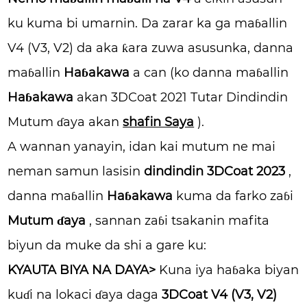
ku kuma bi umarnin. Da zarar ka ga maɓallin
V4 (V3, V2) da aka ƙara zuwa asusunka, danna
maɓallin
Haɓakawa
a can (ko danna maɓallin
Haɓakawa
akan 3DCoat 2021 Tutar Dindindin
Mutum ɗaya akan
shafin Saya
).
A wannan yanayin, idan kai mutum ne mai
neman samun lasisin
dindindin 3DCoat 2023
,
danna maɓallin
Haɓakawa
kuma da farko zaɓi
Mutum ɗaya
, sannan zaɓi tsakanin mafita
biyun da muke da shi a gare ku:
KYAUTA BIYA NA DAYA>
Kuna iya haɓaka biyan
kuɗi na lokaci ɗaya daga
3DCoat V4 (V3, V2)