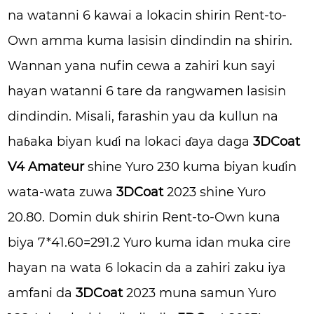
na watanni 6 kawai a lokacin shirin Rent-to-
Own amma kuma lasisin dindindin na shirin.
Wannan yana nufin cewa a zahiri kun sayi
hayan watanni 6 tare da rangwamen lasisin
dindindin. Misali, farashin yau da kullun na
haɓaka biyan kuɗi na lokaci ɗaya daga
3DCoat
V4 Amateur
shine Yuro 230 kuma biyan kuɗin
wata-wata zuwa
3DCoat
2023 shine Yuro
20.80. Domin duk shirin Rent-to-Own kuna
biya 7*41.60=291.2 Yuro kuma idan muka cire
hayan na wata 6 lokacin da a zahiri zaku iya
amfani da
3DCoat
2023 muna samun Yuro