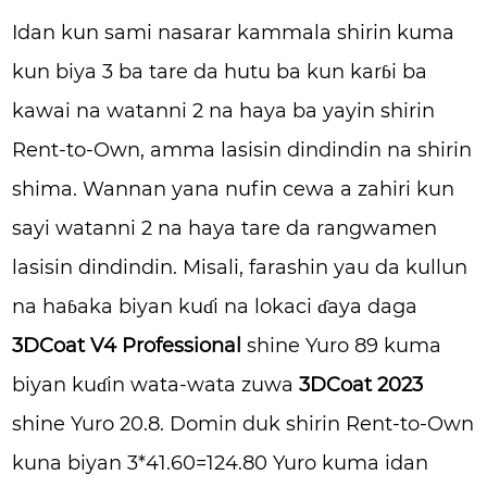
Idan kun sami nasarar kammala shirin kuma
kun biya 3 ba tare da hutu ba kun karɓi ba
kawai na watanni 2 na haya ba yayin shirin
Rent-to-Own, amma lasisin dindindin na shirin
shima. Wannan yana nufin cewa a zahiri kun
sayi watanni 2 na haya tare da rangwamen
lasisin dindindin. Misali, farashin yau da kullun
na haɓaka biyan kuɗi na lokaci ɗaya daga
3DCoat V4 Professional
shine Yuro 89 kuma
biyan kuɗin wata-wata zuwa
3DCoat 2023
shine Yuro 20.8. Domin duk shirin Rent-to-Own
kuna biyan 3*41.60=124.80 Yuro kuma idan