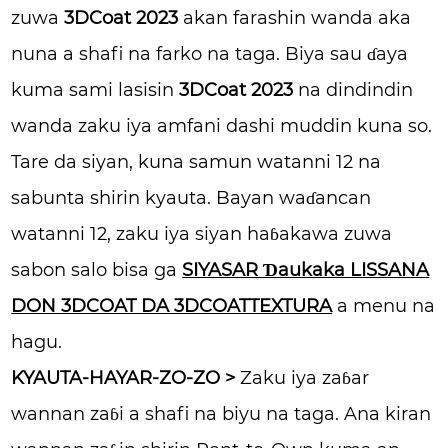
zuwa
3DCoat 2023
akan farashin wanda aka
nuna a shafi na farko na taga. Biya sau ɗaya
kuma sami lasisin
3DCoat 2023
na dindindin
wanda zaku iya amfani dashi muddin kuna so.
Tare da siyan, kuna samun watanni 12 na
sabunta shirin kyauta. Bayan waɗancan
watanni 12, zaku iya siyan haɓakawa zuwa
sabon salo bisa ga
SIYASAR Ɗaukaka LISSANA
DON 3DCOAT DA 3DCOATTEXTURA
a menu na
hagu.
KYAUTA-HAYAR-ZO-ZO >
Zaku iya zaɓar
wannan zaɓi a shafi na biyu na taga. Ana kiran