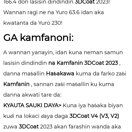
166.4 don lasisin dindindin
3DCoat
2023!
Wannan ragi ne na Yuro 63.6 idan aka
kwatanta da Yuro 230!
GA kamfanoni:
A wannan yanayin, idan kuna neman samun
lasisin dindindin
na Kamfanin 3DCoat 2023
,
danna maɓallin
Haɓakawa
kuma da farko zaɓi
Kamfanin
, sannan zaɓi maɓallin ku kuma
danna akwati tare da:
KYAUTA SAUKI DAYA>
Kuna iya haɓaka biyan
kuɗi na lokaci ɗaya daga
3DCoat V4 (V3, V2)
zuwa
3DCoat
2023 akan farashin wanda aka