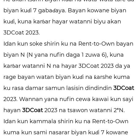
biyan kuɗi 7 gabaɗaya. Bayan kowane biyan
kuɗi, kuna karɓar hayar watanni biyu akan
3DCoat 2023.
Idan kun soke shirin ku na Rent-to-Own bayan
biyan N (N yana nufin daga 1 zuwa 6), kuna
karɓar watanni N na hayar 3DCoat 2023 da ya
rage bayan watan biyan kuɗi na ƙarshe kuma
ku rasa damar samun lasisin dindindin
3DCoat
2023. Wannan yana nufin cewa kawai kun sayi
hayan
3DCoat
2023 na tsawon watanni 2*N.
Idan kun kammala shirin ku na Rent-to-Own
kuma kun sami nasarar biyan kuɗi 7 kowane