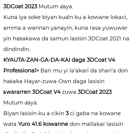
3DCoat 2023
Mutum ɗaya.
Kuna iya soke biyan kuɗin ku a kowane lokaci,
amma a wannan yanayin, kuna rasa yuwuwar
yin haɓakawa da samun lasisin 3DCoat 2021 na
dindindin.
KYAUTA-ZAN-GA-DA-KAI daga 3DCoat V4
Professional>
Bari mu yi la'akari da shari'a don
haɓaka Hayar-zuwa-Own daga lasisin
ƙwararren 3DCoat V4
zuwa
3DCoat 2023
Mutum ɗaya.
Biyan lasisin ku a cikin
3
ci gaba na kowane
wata
Yuro 41.6 kowanne
don mallakar lasisin