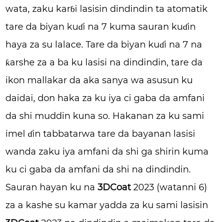
wata, zaku karɓi lasisin dindindin ta atomatik
tare da biyan kuɗi na 7 kuma sauran kuɗin
haya za su lalace. Tare da biyan kuɗi na 7 na
ƙarshe za a ba ku lasisi na dindindin, tare da
ikon mallakar da aka sanya wa asusun ku
daidai, don haka za ku iya ci gaba da amfani
da shi muddin kuna so. Hakanan za ku sami
imel ɗin tabbatarwa tare da bayanan lasisi
wanda zaku iya amfani da shi ga shirin kuma
ku ci gaba da amfani da shi na dindindin.
Sauran hayan ku na
3DCoat
2023 (watanni 6)
za a kashe su kamar yadda za ku sami lasisin