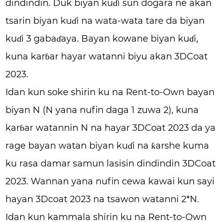
dindindin. Duk biyan kuɗi sun dogara ne akan
tsarin biyan kuɗi na wata-wata tare da biyan
kuɗi 3 gabaɗaya. Bayan kowane biyan kuɗi,
kuna karɓar hayar watanni biyu akan 3DCoat
2023.
Idan kun soke shirin ku na Rent-to-Own bayan
biyan N (N yana nufin daga 1 zuwa 2), kuna
karɓar watannin N na hayar 3DCoat 2023 da ya
rage bayan watan biyan kuɗi na ƙarshe kuma
ku rasa damar samun lasisin dindindin 3DCoat
2023. Wannan yana nufin cewa kawai kun sayi
hayan 3Dcoat 2023 na tsawon watanni 2*N.
Idan kun kammala shirin ku na Rent-to-Own