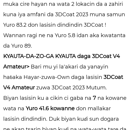
muka cire hayan na wata 2 lokacin da a zahiri
kuna iya amfani da 3DCoat 2023 muna samun
Yuro 83.2 don lasisin dindindin 3DCoat !
Wannan ragi ne na Yuro 5.8 idan aka kwatanta
da Yuro 89.
KYAUTA-DA-ZO-GA KYAUTA daga 3DCoat V4
Amateur>
Bari mu yi la'akari da yanayin
haɓaka Hayar-zuwa-Own daga lasisin
3DCoat
V4 Amateur
zuwa 3DCoat 2023 Mutum.
Biyan lasisin ku a cikin ci gaba na
7
na kowane
wata na
Yuro 41.6 kowanne
don mallakar
lasisin dindindin. Duk biyan kuɗi sun dogara
ne akan tsarin biyan kuɗi na wata-wata tare da