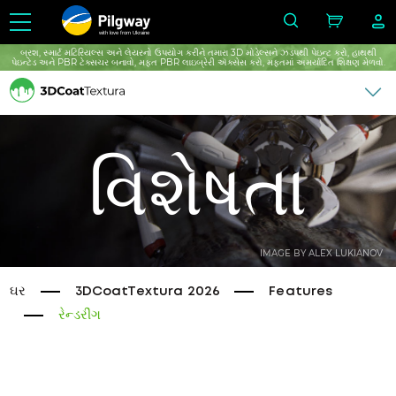
with love from Ukraine
બ્રશ, સ્માર્ટ મટિરિયલ્સ અને લેયરનો ઉપયોગ કરીને તમારા 3D મોડેલ્સને ઝડપથી પેઇન્ટ કરો, હાથથી
પેઇન્ટેડ અને PBR ટેક્સચર બનાવો, મફત PBR લાઇબ્રેરી ઍક્સેસ કરો, મફતમાં અમર્યાદિત શિક્ષણ મેળવો.
વિશેષતા
IMAGE BY ALEX LUKIANOV
ઘર
3DCoatTextura 2026
Features
રેન્ડરીંગ