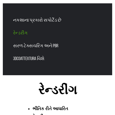
નકશાના પ્રકારો સપોર્ટેડ છે
રેન્ડરીંગ
સરળ ટેક્સચરિંગ અને PBR
3DCoatTextura વિશે
રેન્ડરીંગ
ભૌતિક રીતે આધારિત