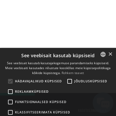
×
See veebisait kasutab küpsiseid
See veebisait kasutab kasutajakogemuse parandamiseks küpsiseid.
Meie veebisaiti kasutades nõustute kooskõlas meie küpsisepoliitikaga
ENGLISH
kõikide küpsistega.
Rohkem teavet
BULGARIAN
HÄDAVAJALIKUD KÜPSISED
JÕUDLUSKÜPSISED
CROATIAN
REKLAAMKÜPSISED
CZECH
FUNKTSIONAALSED KÜPSISED
DANISH
KAUPLUS
KONTAKTID
KASUTUSTINGIMUSED
DUTCH
KLASSIFITSEERIMATA KÜPSISED