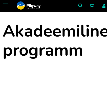
with love from Ukraine
Akadeemilin
programm