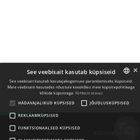
×
See veebisait kasutab küpsiseid
See veebisait kasutab kasutajakogemuse parandamiseks küpsiseid.
Meie veebisaiti kasutades nõustute kooskõlas meie küpsisepoliitikaga
ENGLISH
kõikide küpsistega.
Rohkem teavet
BULGARIAN
HÄDAVAJALIKUD KÜPSISED
JÕUDLUSKÜPSISED
CROATIAN
REKLAAMKÜPSISED
CZECH
FUNKTSIONAALSED KÜPSISED
DANISH
KONTAKTID
KAUPLUS
KASUTUSTINGIMUSED
DUTCH