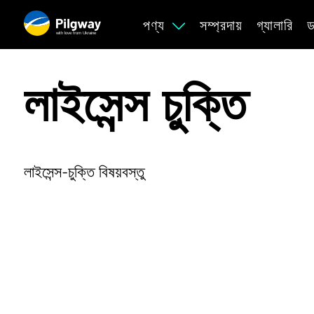
পণ্য
সম্প্রদায়
গ্যালারি
ড
with love from Ukraine
লাইসেন্স চুক্তি
লাইসেন্স-চুক্তি বিষয়বস্তু