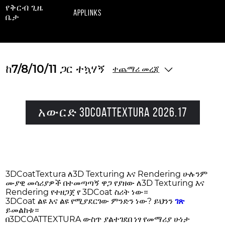
የቅርብ ጊዜ
applinks
ቤታ
ከ7/8/10/11 ጋር ተኳሃኝ
ተጨማሪ መረጃ
አውርድ 3DCoatTextura 2026.17
3DCoatTextura ለ3D Texturing እና Rendering ሁሉንም
ሙያዊ መሳሪያዎች በተመጣጣኝ ዋጋ የያዘው ለ3D Texturing እና
Rendering የተዘጋጀ የ 3DCoat ስሪት ነው።
3DCoat ልዩ እና ልዩ የሚያደርገው ምንድን ነው? ይህንን
ገጽ
ይመልከቱ።
በ3DCOATTEXTURA ውስጥ ያልተገደበ ነፃ የመማሪያ ሁነታ