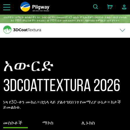
with love from Ukraine
ብሩሾችን፣ ስማርት ቁሳቁሶችን እና ንብርብሮችን በመጠቀም የ3-ልኬት ሞዴሎችዎን በፍጥነት ይቀቡ፣ በእጅ የተሳሉ
እና PBR ሸካራነቶችን ይፍጠሩ፣ ነፃ PBR ቤተ-መጽሐፍትን ያግኙ፣ ያልተገደበ ትምህርት በነፃ ያግኙ።
አውርድ
3DCoatTextura 2026
ነጻ የ30-ቀን ሙከራ። በኋላ ላይ ያልተገደበ ነፃ የመማሪያ ሁኔታ። ከታች
ይመልከቱ.
መስኮቶች
ማኮስ
ሊኑክስ