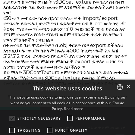
ፈቃድዎን ከመግዛትዎ በፊት የ3DCoatTextura የመሳሪያ ስብስብን
እስከፈለጉበት ጊዜ ድረስ መጠቀም እንደሚችሉ ያውቃሉ? አዎ፣ እውነት
ነው!
የ30-ቀን ሙከራው ካለቀ በኋላ፣ የተለመዱት import/ export
ተግባራት ይቦዘናሉ፣ ሆኖም ግን፣ ፋይሎችዎን በ3DCoat ውስጣዊ .3b
ቅርጸት ማስቀመጥ/መጫን አሁንም በ10 ንብርብሮች ገደብ ይሰራል እና
ምንም ተጨማሪ የሶስት ማዕዘን ወይም የሸካራነት ጥራት የሌላቸውን
የውሃ ምልክቶችን ያቀርባል።
በተመሳሳይ ጊዜ ሞዴሎችዎን በ .obj ቅርጸት በነፃ export ይችላሉ፤
እንደዚህ ባሉ ገደቦች፡ ከቀለም ክፍሉ 4000 ትሪያንግሎች እና እስከ
512*512 ጥራት ያላቸውን ሸካራዎች ያለ የውሃ ምልክት ወይም ከፍተኛ
ጥራት ባላቸው የውሃ ምልክት ምልክቶች export ይችላሉ። ነገር ግን
ለንግድ ዓላማዎች ሊጠቀሙባቸው አይችሉም።
ይህ ማለት 3DCoatTextura ልምምድዎን እስከፈለጉ ድረስ መቀጠል
ይችላሉ ማለት ነው። በ3DCoatTextura የሙከራ ጅምር ላይ
የመማሪያ ሁነታን ይጫኑ እና ፕሮግራሙን በነፃ መማርዎን ይቀጥሉ!
×
This website uses cookies
This website uses cookies to improve user experience. By using our
website you consent to all cookies in accordance with our Cookie
ENGLISH
Policy.
Read more
BULGARIAN
STRICTLY NECESSARY
PERFORMANCE
CROATIAN
ማከማቻ
እውቂያዎች
የአጠቃቀም መመሪያ
TARGETING
FUNCTIONALITY
CZECH